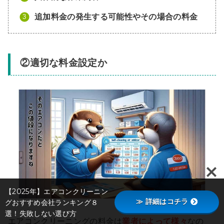
追加料金の発生する可能性やその場合の料金
②適切な料金設定か
【2025年】エアコンクリーニン
≫ 詳細はコチラ
グおすすめ会社ランキング８
選！失敗しない選び方
エアコンクリーニングの料金は
業者によって様々
なの