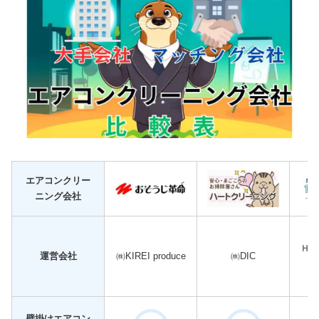
エアコンクリー
ニング会社
ＨI
運営会社
㈱KIREI produce
㈱DIC
パ
壁掛けエアコン