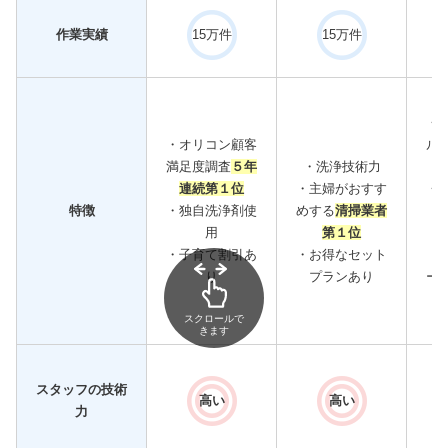
作業実績
15万件
15万件
・
・オリコン顧客
ル
満足度調査
５年
・洗浄技術力
連続第１位
・主婦がおすす
・
特徴
・独自洗浄剤使
めする
清掃業者
用
第１位
・
・子育て割引あ
・お得なセット
（
り
プランあり
ー
スクロールで
きます
スタッフの技術
高い
高い
力