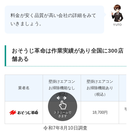
料金が安く品質が高い会社の詳細をみて
いきましょう。
YUTO
おそうじ革命は作業実績があり全国に300店
舗ある
壁掛けエアコン
壁掛けエアコン
業者名
お掃除機能なし
お掃除機能あり
（税込）
（税込）
平成
9,980円
18,700円
スクロールで
きます
令和7年8月10日調査