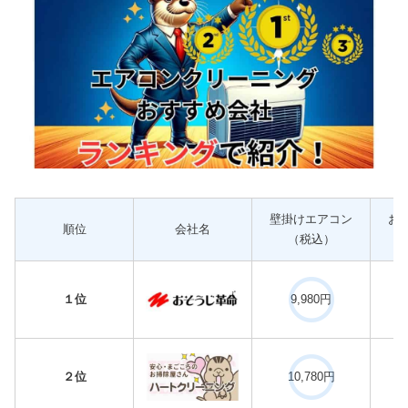
壁掛けエアコン
お
順位
会社名
（税込）
１位
9,980円
２位
10,780円