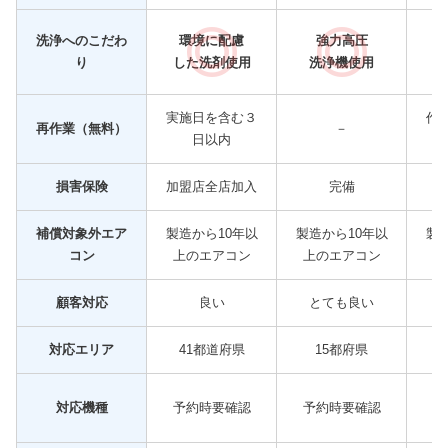
洗浄へのこだわ
環境に配慮
強力高圧
完
り
した洗剤使用
洗浄機使用
実施日を含む３
作
再作業（無料）
－
日以内
損害保険
加盟店全店加入
完備
補償対象外エア
製造から10年以
製造から10年以
製
コン
上のエアコン
上のエアコン
上
顧客対応
良い
とても良い
対応エリア
41都道府県
15都府県
対応機種
予約時要確認
予約時要確認